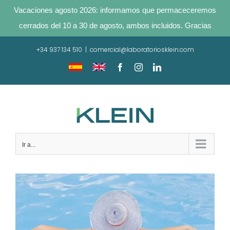
Vacaciones agosto 2026: informamos que permaceceremos
cerrados del 10 a 30 de agosto, ambos incluidos. Gracias
Saltar
+34 937 134 510
|
comercial@laboratoriosklein.com
al
contenido
Traducir
Translate
Facebook
Instagram
LinkedIn
sitio
site
Ir a...