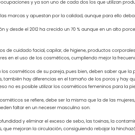
ocupaciones y ya son uno de cada dos los que utilizan produ
 las marcas y apuestan por la calidad, aunque para ello deb
n y desde el 2012 ha crecido un 70 % aunque en un alto porce
s de cuidado facial, capilar, de higiene, productos corporales
res en el uso de los cosméticos, cumpliendo mejor la frecuen
 los cosméticos de su pareja, pues bien, deben saber que la 
 también hay diferencias en el tamaño de los poros y hay que
eso no es posible utilizar los cosméticos femeninos para la pi
sméticos se refiere, debe ser la misma que la de las mujeres, 
en faltar en un neceser masculino son:
rofundidad y eliminar el exceso de sebo, las toxinas, la contam
, que mejoran la circulación, consiguiendo rebajar la hincha