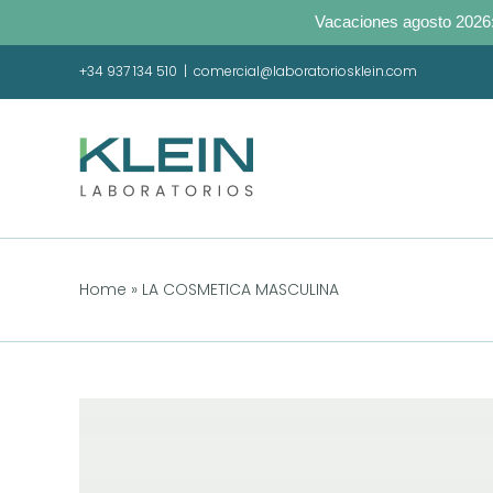
Vacaciones agosto 2026:
Saltar
+34 937 134 510
|
comercial@laboratoriosklein.com
al
contenido
Home
»
LA COSMETICA MASCULINA