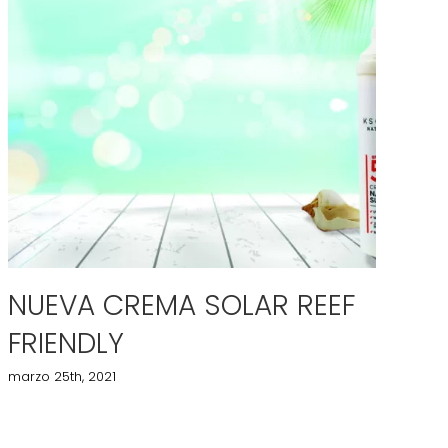
NUEVA CREMA SOLAR REEF
L
FRIENDLY
C
A
marzo 25th, 2021
nov