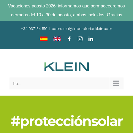
Vacaciones agosto 2026: informamos que permaceceremos
cerrados del 10 a 30 de agosto, ambos incluidos. Gracias
Saltar
+34 937 134 510
|
comercial@laboratoriosklein.com
al
contenido
Traducir
Translate
Facebook
Instagram
LinkedIn
sitio
site
Ir a...
#protecciónsolar