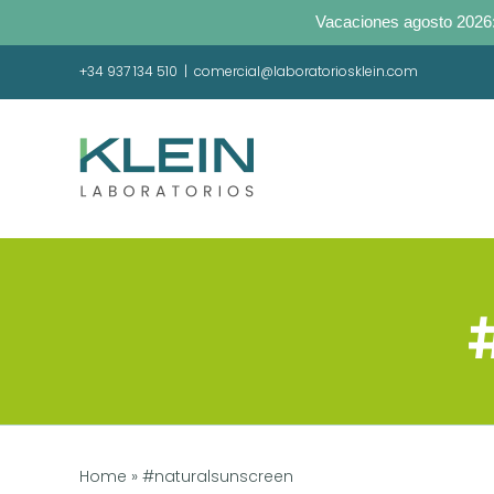
Vacaciones agosto 2026:
Saltar
+34 937 134 510
|
comercial@laboratoriosklein.com
al
contenido
Home
»
#naturalsunscreen