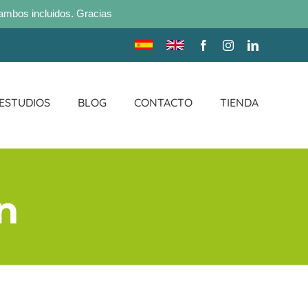
ambos incluidos. Gracias
Traducir
Translate
Facebook
Instagram
LinkedIn
sitio
site
 ESTUDIOS
BLOG
CONTACTO
TIENDA
n