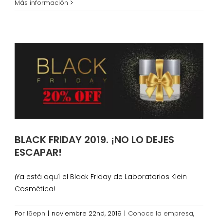
LABORATORIOS
Más información
KLEIN
COSMÉTICA
DICE
PRESENTE
A
VIVANESS
2022
BLACK FRIDAY 2019. ¡NO LO DEJES
ESCAPAR!
¡Ya está aquí el Black Friday de Laboratorios Klein
Cosmética!
Por
l6epn
|
noviembre 22nd, 2019
|
Conoce la empresa
,