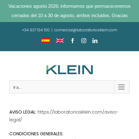
Vacaciones agosto 2026: informamos que permaceceremos
cerrados del 10 a 30 de agosto, ambos incluidos. Gracias
Saltar
+34 937 134 510
|
comercial@laboratoriosklein.com
al
contenido
Traducir
Translate
Facebook
Instagram
LinkedIn
sitio
site
Ir a...
AVISO LEGAL:
https://laboratoriosklein.com/aviso-
legal/
CONDICIONES GENERALES: