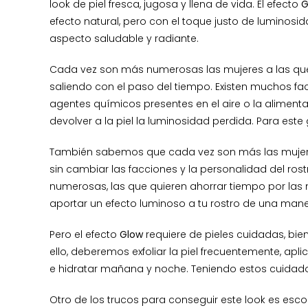
look de piel fresca, jugosa y llena de vida. El efecto
G
efecto natural, pero con el toque justo de luminosi
aspecto saludable y radiante.
Cada vez son más numerosas las mujeres a las que 
saliendo con el paso del tiempo. Existen muchos fa
agentes químicos presentes en el aire o la alimenta
devolver a la piel la luminosidad perdida. Para est
También sabemos que cada vez son más las mujeres q
sin cambiar las facciones y la personalidad del r
numerosas, las que quieren ahorrar tiempo por las
aportar un efecto luminoso a tu rostro de una manera
Pero el efecto
Glow
requiere de pieles cuidadas, bie
ello, deberemos exfoliar la piel frecuentemente, apl
e hidratar mañana y noche. Teniendo estos cuidados
Otro de los trucos para conseguir este look es esco