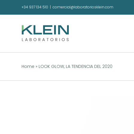
Saltar
+34 937 134 510
|
comercial@laboratoriosklein.com
al
contenido
Home
»
LOOK GLOW, LA TENDENCIA DEL 2020