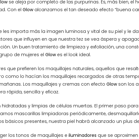
low
se aleja por completo de las purpurinas. Es, más bien, el 
dad. Con el
Glow
alcanzamos el tan deseado efecto “buena cara”
les importa más la imagen luminosa y vital de su piel y le d
ctores que influyen en que nuestra tez se vea áspera y apagad
ción. Un buen tratamiento de limpieza y exfoliación, una con
e grupo de mujeres el
Glow
es el look ideal.
ue prefieren los maquillajes naturales, aquellos que resalt
ostro como lo hacían los maquillajes recargados de otras t
 mañanas. Los maquillajes y cremas con efecto
Glow
son los a
 rápida, sencilla y eficaz.
n hidratadas y limpias de células muertas. El primer paso para
icarnos mascarillas limpiadoras periódicamente, desmaquillarla
 básicos presentes, nuestra piel habrá alcanzado un plus de 
ger los tonos de maquillajes e
iluminadores
que se aproximen a